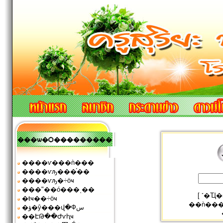
���ѡ�Ѻ���������
����ѵ���ǹ���
����ѵԡ���֡��
����ѵԡ�÷ӧҹ
���ʺ��ó���ͺ��
[
˹�Ҵ
�ŧҹ��÷ӧҹ
��ǹ��
�ؤ�ŷ���վ�Фس
��ԷԹ��Ժѵԧҹ