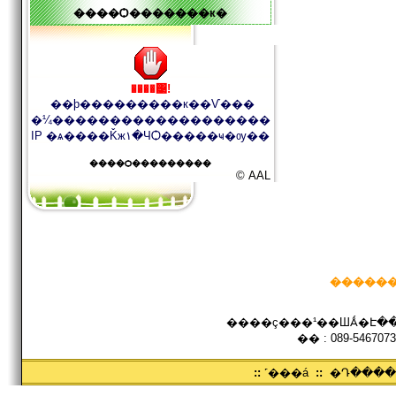
����Ѻ�������к�
����͹!
��þ���������к��Ѵ���
�¼�������������������
IP �ѧ����Ǩж١�ЧѺ�����ҹ�ѹ��
����Ѻ���������
© AAL
������
����ç���¹��ШǺ�Է���
�� : 089-5467073
::
˹���á
::
�Դ���