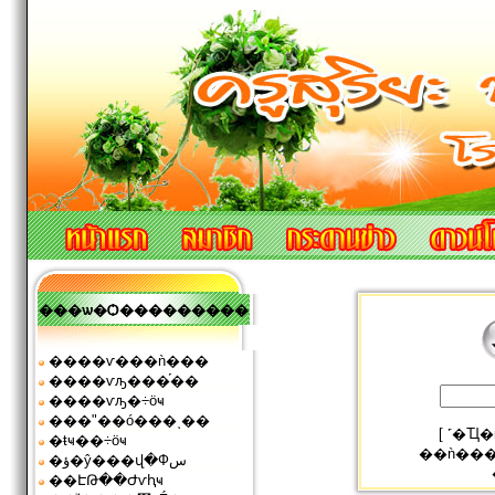
���ѡ�Ѻ���������
����ѵ���ǹ���
����ѵԡ���֡��
����ѵԡ�÷ӧҹ
���ʺ��ó���ͺ��
[
˹�Ҵ
�ŧҹ��÷ӧҹ
��ǹ��
�ؤ�ŷ���վ�Фس
��ԷԹ��Ժѵԧҹ