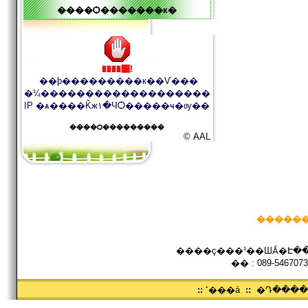
����Ѻ�������к�
����͹!
��þ���������к��Ѵ���
�¼�������������������
IP �ѧ����Ǩж١�ЧѺ�����ҹ�ѹ��
����Ѻ���������
© AAL
������
����ç���¹��ШǺ�Է���
�� : 089-5467073
::
˹���á
::
�Դ���