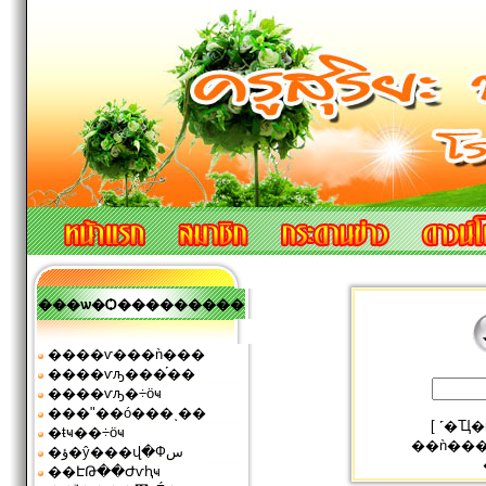
���ѡ�Ѻ���������
����ѵ���ǹ���
����ѵԡ���֡��
����ѵԡ�÷ӧҹ
���ʺ��ó���ͺ��
[
˹�Ҵ
�ŧҹ��÷ӧҹ
��ǹ��
�ؤ�ŷ���վ�Фس
��ԷԹ��Ժѵԧҹ