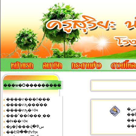
���ѡ�Ѻ���������
����ѵ���ǹ���
����ѵԡ���֡��
�س����ö�Դ��͡Ѻ����¼�ҹẺ�������ҧ��ҧ���
����ѵԡ�÷ӧҹ
��
���ʺ��ó���ͺ��
�����
�ŧҹ��÷ӧҹ
�ؤ�ŷ���վ�Фس
��ԷԹ��Ժѵԧҹ