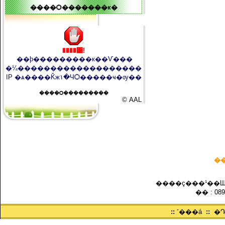
����Ѻ�������к�
����͹!
��þ���������к��Ѵ���
�¼�������������������
IP �ѧ����Ǩж١�ЧѺ�����ҹ�ѹ��
����Ѻ���������
© AAL
�
����ç���¹��ШǺ
�� : 089
::
˹���á
::
�